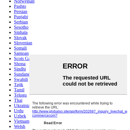
Norwegian
Pashto
Persian
Punjabi
Serbian
Sesotho
Sinhala
Slovak
Slovenian
Somali
Samoan
Scots Gaelic
Shona
Sindhi
Sundanese
Swahili
Tajik
Tamil
Telugu
Thai
Ukrainian
Urdu
Uzbek
Vietnamese
Welsh