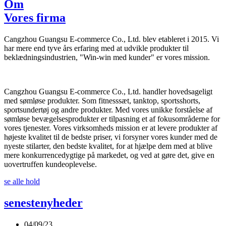
Om
Vores firma
Cangzhou Guangsu E-commerce Co., Ltd. blev etableret i 2015. Vi
har mere end tyve års erfaring med at udvikle produkter til
beklædningsindustrien, "Win-win med kunder" er vores mission.
Cangzhou Guangsu E-commerce Co., Ltd. handler hovedsageligt
med sømløse produkter. Som fitnesssæt, tanktop, sportsshorts,
sportsundertøj og andre produkter. Med vores unikke forståelse af
sømløse bevægelsesprodukter er tilpasning et af fokusområderne for
vores tjenester. Vores virksomheds mission er at levere produkter af
højeste kvalitet til de bedste priser, vi forsyner vores kunder med de
nyeste stilarter, den bedste kvalitet, for at hjælpe dem med at blive
mere konkurrencedygtige på markedet, og ved at gøre det, give en
uovertruffen kundeoplevelse.
se alle hold
seneste
nyheder
04/09/23