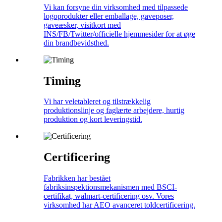
Vi kan forsyne din virksomhed med tilpassede
logoprodukter eller emballage, gaveposer,
gaveæsker, visitkort med
INS/FB/Twitter/officielle hjemmesider for at øge
din brandbevidsthed.
Timing
Vi har veletableret og tilstrækkelig
produktionslinje og faglærte arbejdere, hurtig
produktion og kort leveringstid.
Certificering
Fabrikken har bestået
fabriksinspektionsmekanismen med BSCI-
certifikat, walmart-certificering osv. Vores
virksomhed har AEO avanceret toldcertificering.