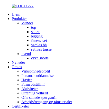
Hjem
Produkter
kvinder
top
shorts
legging
fitness sæt
sømløs bh
sømløs trusse
mænd
cykelshorts
Nyheder
Om os
Virksomhedsprofil
Personaleuddannelse
Hæder
Firmaudstilling
Aktiviteter
Offentlig velfærd
Ofte stillede spørgsmål
Arbejdsfremgang og råmaterialer
Certifikater