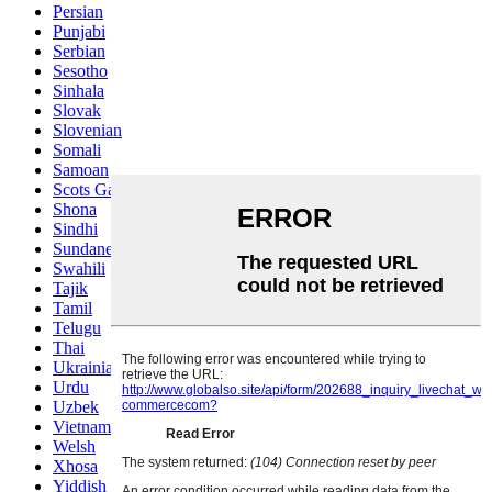
Persian
Punjabi
Serbian
Sesotho
Sinhala
Slovak
Slovenian
Somali
Samoan
Scots Gaelic
Shona
Sindhi
Sundanese
Swahili
Tajik
Tamil
Telugu
Thai
Ukrainian
Urdu
Uzbek
Vietnamese
Welsh
Xhosa
Yiddish