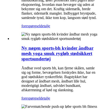
halsudskæring, løser problemet med pigers anti-
eksponering, hvordan man bevæger sig uden at
bekymre sig om det. Kraftig sidemælk, brede
flanker, sidemælk mangler. Indbygget brystpude,
samlende tynd, ikke tom kop, langsom stød tynd.
forespørgsel
detalje
Ny nøgen sports-bh kvinder åndbar
mesh yoga smuk rygløb stødsikkert
sportsundertøj
Åndbar sved sports bh, kan fjerne skålen, samle
sig og forme, bevægelsen forskydes ikke, har en
god stødsikker rynkeeffekt. Bagstykket har
designet af åndbart mesh, åndbart lille hul,
moderigtigt åndbart, udvidet bundkant,
afskærmning af kød og slankning.
forespørgsel
detalje