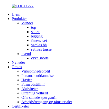
Hjem
Produkter
kvinder
top
shorts
legging
fitness sæt
sømløs bh
sømløs trusse
mænd
cykelshorts
Nyheder
Om os
Virksomhedsprofil
Personaleuddannelse
Hæder
Firmaudstilling
Aktiviteter
Offentlig velfærd
Ofte stillede spørgsmål
Arbejdsfremgang og råmaterialer
Certifikater