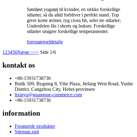
Sømløst yogatøj til kvinder, en række forskellige
stilarter, så du altid forbliver i perfekt stand. Top
giver korte ærmer, ryg cross bh, seler tre stilarter;
Underdelen fås i shorts og bukser. Forskellige
stilarter smigrer forskellige temperamenter.
forespørgsel
detalje
1
2
3
4
5
6
Næste >
>>
Side 1/6
kontakt os
+86-15931738736
Butik 509, Bygning 8, Yihe Plaza, Jiefang West Road, Yunhe
District, Cangzhou City, Hebei-provinsen
lixinyu@guangsue-commerce.com
+86-15931738736
information
Freaturede produkter
Sitemap.xml