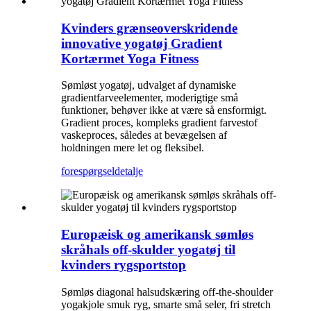
Kvinders grænseoverskridende
innovative yogatøj Gradient
Kortærmet Yoga Fitness
Sømløst yogatøj, udvalget af dynamiske
gradientfarveelementer, moderigtige små
funktioner, behøver ikke at være så ensformigt.
Gradient proces, kompleks gradient farvestof
vaskeproces, således at bevægelsen af ​​
holdningen mere let og fleksibel.
forespørgsel
detalje
Europæisk og amerikansk sømløs
skråhals off-skulder yogatøj til
kvinders rygsportstop
Sømløs diagonal halsudskæring off-the-shoulder
yogakjole smuk ryg, smarte små seler, fri stretch