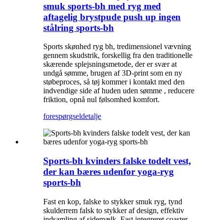
smuk sports-bh med ryg med
aftagelig brystpude push up ingen
stålring sports-bh
Sports skønhed ryg bh, tredimensionel vævning
gennem skudstrik, forskellig fra den traditionelle
skærende splejsningsmetode, der er svær at
undgå sømme, brugen af ​​3D-print som en ny
støbeproces, så tøj kommer i kontakt med den
indvendige side af huden uden sømme , reducere
friktion, opnå nul følsomhed komfort.
forespørgsel
detalje
Sports-bh kvinders falske todelt vest,
der kan bæres udenfor yoga-ryg
sports-bh
Fast en kop, falske to stykker smuk ryg, tynd
skulderrem falsk to stykker af design, effektiv
indsamling af sidemælk. Fast integreret coaster,