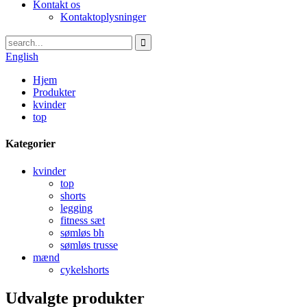
Kontakt os
Kontaktoplysninger
English
Hjem
Produkter
kvinder
top
Kategorier
kvinder
top
shorts
legging
fitness sæt
sømløs bh
sømløs trusse
mænd
cykelshorts
Udvalgte produkter