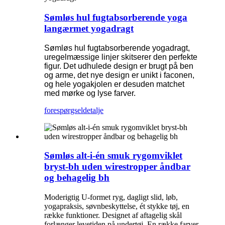
Sømløs hul fugtabsorberende yoga
langærmet yogadragt
Sømløs hul fugtabsorberende yogadragt,
uregelmæssige linjer skitserer den perfekte
figur. Det udhulede design er brugt på ben
og arme, det nye design er unikt i faconen,
og hele yogakjolen er desuden matchet
med mørke og lyse farver.
forespørgsel
detalje
Sømløs alt-i-én smuk rygomviklet
bryst-bh uden wirestropper åndbar
og behagelig bh
Moderigtig U-formet ryg, dagligt slid, løb,
yogapraksis, søvnbeskyttelse, ét stykke tøj, en
række funktioner. Designet af aftagelig skål
forlænger levetiden på undertøj. En række farver