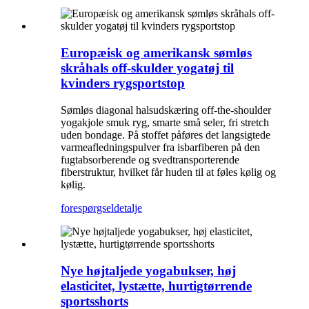
Europæisk og amerikansk sømløs
skråhals off-skulder yogatøj til
kvinders rygsportstop
Sømløs diagonal halsudskæring off-the-shoulder
yogakjole smuk ryg, smarte små seler, fri stretch
uden bondage. På stoffet påføres det langsigtede
varmeafledningspulver fra isbarfiberen på den
fugtabsorberende og svedtransporterende
fiberstruktur, hvilket får huden til at føles kølig og
kølig.
forespørgsel
detalje
Nye højtaljede yogabukser, høj
elasticitet, lystætte, hurtigtørrende
sportsshorts