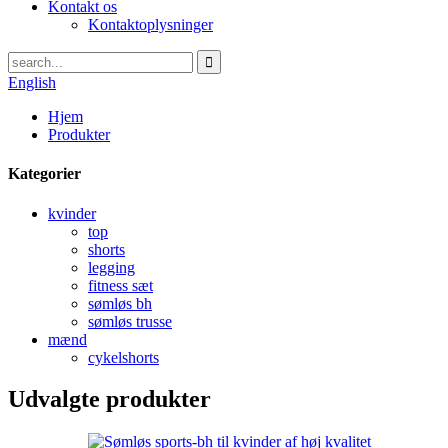
Kontakt os
Kontaktoplysninger
English
Hjem
Produkter
Kategorier
kvinder
top
shorts
legging
fitness sæt
sømløs bh
sømløs trusse
mænd
cykelshorts
Udvalgte produkter