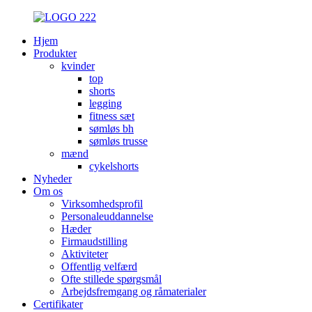
Hjem
Produkter
kvinder
top
shorts
legging
fitness sæt
sømløs bh
sømløs trusse
mænd
cykelshorts
Nyheder
Om os
Virksomhedsprofil
Personaleuddannelse
Hæder
Firmaudstilling
Aktiviteter
Offentlig velfærd
Ofte stillede spørgsmål
Arbejdsfremgang og råmaterialer
Certifikater