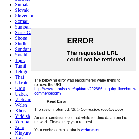
Sinhala
Slovak
Slovenian
Somali
Samoan
Scots Gaelic
Shona
Sindhi
Sundanese
Swahili
Tajik
Tamil
Telugu
Thai
Ukrainian
Urdu
Uzbek
Vietnamese
Welsh
Xhosa
Yiddish
Yoruba
Zulu
Kinyarwanda
Tatar