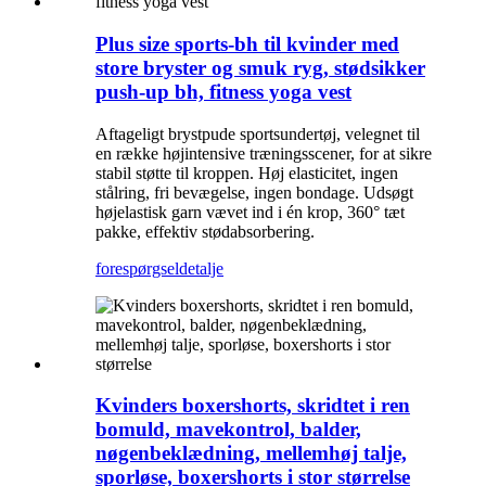
Plus size sports-bh til kvinder med
store bryster og smuk ryg, stødsikker
push-up bh, fitness yoga vest
Aftageligt brystpude sportsundertøj, velegnet til
en række højintensive træningsscener, for at sikre
stabil støtte til kroppen. Høj elasticitet, ingen
stålring, fri bevægelse, ingen bondage. Udsøgt
højelastisk garn vævet ind i én krop, 360° tæt
pakke, effektiv stødabsorbering.
forespørgsel
detalje
Kvinders boxershorts, skridtet i ren
bomuld, mavekontrol, balder,
nøgenbeklædning, mellemhøj talje,
sporløse, boxershorts i stor størrelse