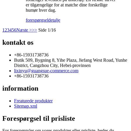
er tilgængelige for at matche dine forskellige
humør hver dag.
forespørgsel
detalje
1
2
3
4
5
6
Næste >
>>
Side 1/16
kontakt os
+86-15931738736
Butik 509, Bygning 8, Yihe Plaza, Jiefang West Road, Yunhe
District, Cangzhou City, Hebei-provinsen
lixinyu@guangsue-commerce.com
+86-15931738736
information
Freaturede produkter
Sitemap.xml
Forespørgsel til prisliste
For forespørgsler om vores produkter eller prisliste, bedes du