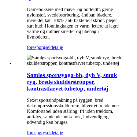
Dameboksere med mave- og hofteløft, gerne
nylonstof, svedabsorbering, åndbar, blødere,
mere delikat. 100% anti-bakterielt skridt, plejer
sart hud; Honningkagen er varm, lettere at lagre
varme og dulmer smerter og ubehag i
livmoderen.
forespørgsel
detalje
Sømløs sportsyoga-bh, dyb V, smuk
ryg, brede skulderstropper,
kontrastfarvet tubetop, undertøj
Sexet sportsindpakning på ryggen, bred
dekompressionsskulderrem, bliver et trendemne.
Komfortabel uden stålring, fri uden trældom,
anti-lys, samlende anti-chok, indvendig og
udvendig kan bruges.
forespørgsel
detalje