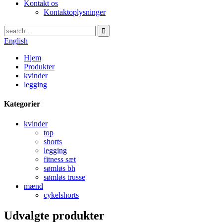
Kontakt os
Kontaktoplysninger
English
Hjem
Produkter
kvinder
legging
Kategorier
kvinder
top
shorts
legging
fitness sæt
sømløs bh
sømløs trusse
mænd
cykelshorts
Udvalgte produkter