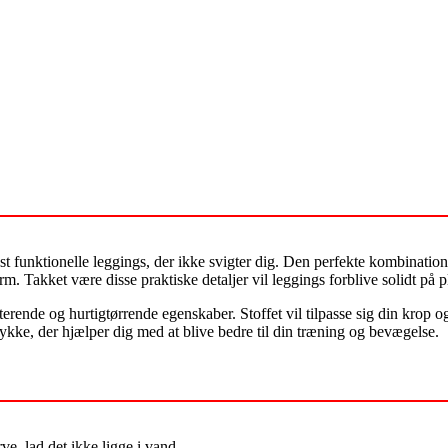
t funktionelle leggings, der ikke svigter dig. Den perfekte kombination 
rm. Takket være disse praktiske detaljer vil leggings forblive solidt på pl
terende og hurtigtørrende egenskaber. Stoffet vil tilpasse sig din krop 
 stykke, der hjælper dig med at blive bedre til din træning og bevægelse.
, lad det ikke ligge i vand.