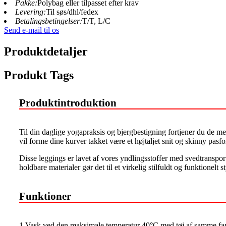
Pakke:
Polybag eller tilpasset efter krav
Levering:
Til søs/dhl/fedex
Betalingsbetingelser:
T/T, L/C
Send e-mail til os
Produktdetaljer
Produkt Tags
Produktintroduktion
Til din daglige yogapraksis og bjergbestigning fortjener du de mes
vil forme dine kurver takket være et højtaljet snit og skinny pasfo
Disse leggings er lavet af vores yndlingsstoffer med svedtranspor
holdbare materialer gør det til et virkelig stilfuldt og funktionelt
Funktioner
1.Vask ved den maksimale temperatur 40°C med tøj af samme farve