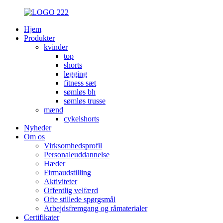
Hjem
Produkter
kvinder
top
shorts
legging
fitness sæt
sømløs bh
sømløs trusse
mænd
cykelshorts
Nyheder
Om os
Virksomhedsprofil
Personaleuddannelse
Hæder
Firmaudstilling
Aktiviteter
Offentlig velfærd
Ofte stillede spørgsmål
Arbejdsfremgang og råmaterialer
Certifikater