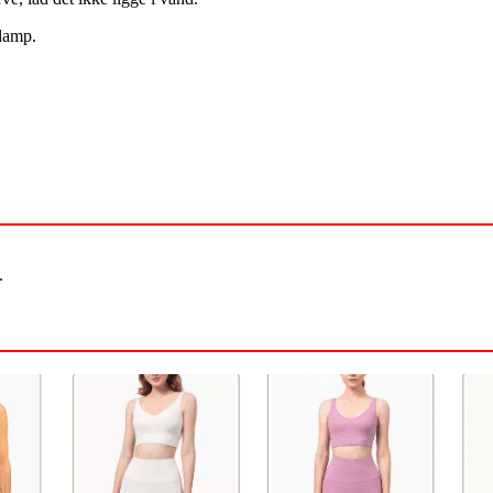
damp.
.