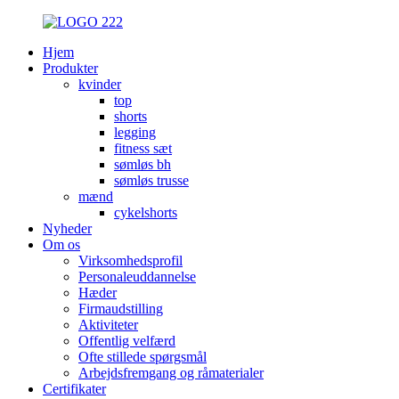
Hjem
Produkter
kvinder
top
shorts
legging
fitness sæt
sømløs bh
sømløs trusse
mænd
cykelshorts
Nyheder
Om os
Virksomhedsprofil
Personaleuddannelse
Hæder
Firmaudstilling
Aktiviteter
Offentlig velfærd
Ofte stillede spørgsmål
Arbejdsfremgang og råmaterialer
Certifikater