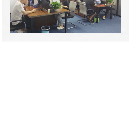
Vi følger vores kunder gennem hele processen fra produktion til
forsendelse af produkterne.
Vi kan levere en række stoffer, tilpassede produkter af forskellige
processer.
Vores virksomhed er dannet for at søge samarbejdsmuligheder
med udenlandske kunder.
Vi vil yde den bedste service og etablere langsigtede og stabile
samarbejdsrelationer med detailvirksomheder og
engrosvirksomheder over hele verden i overensstemmelse med
princippet om gensidig fordel og fælles udvikling.
Velkommen til at samarbejde med vores virksomhed for en win-
win situation.