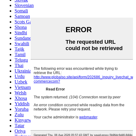
Slovenian
Somali
Samoan
Scots Gaelic
Shona
Sindhi
Sundanese
Swahili
Tajik
Tamil
Telugu
Thai
Ukrainian
Urdu
Uzbek
Vietnamese
Welsh
Xhosa
Yiddish
Yoruba
Zulu
Kinyarwanda
Tatar
Oriya