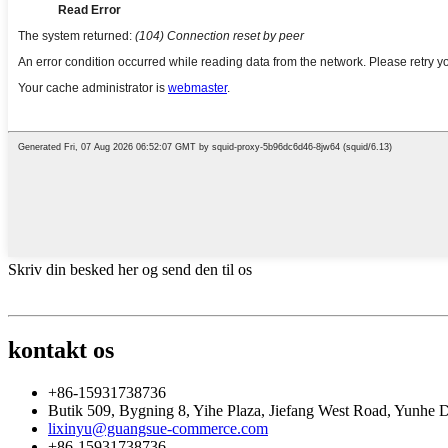
Skriv din besked her og send den til os
kontakt os
+86-15931738736
Butik 509, Bygning 8, Yihe Plaza, Jiefang West Road, Yunhe D
lixinyu@guangsue-commerce.com
+86-15931738736