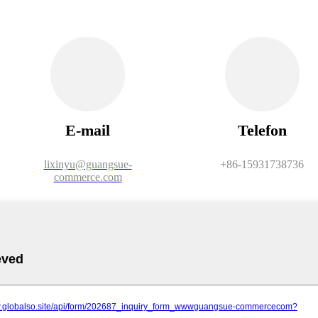
E-mail
Telefon
lixinyu@guangsue-
+86-15931738736
commerce.com