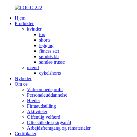
Hjem
Produkter
kvinder
top
shorts
legging
fitness sæt
sømløs bh
sømløs trusse
mænd
cykelshorts
Nyheder
Om os
Virksomhedsprofil
Personaleuddannelse
Hæder
Firmaudstilling
Aktiviteter
Offentlig velfærd
Ofte stillede spørgsmål
Arbejdsfremgang og råmaterialer
Certifikater