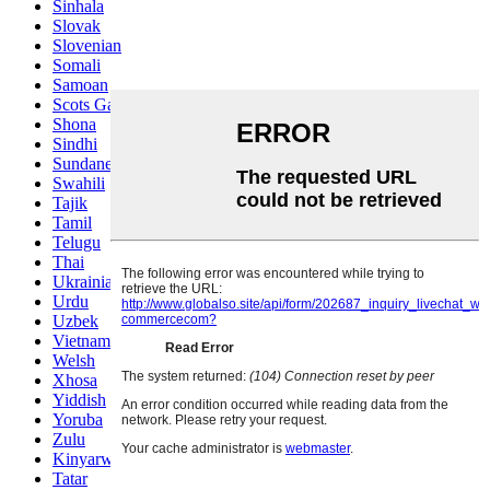
Sinhala
Slovak
Slovenian
Somali
Samoan
Scots Gaelic
Shona
Sindhi
Sundanese
Swahili
Tajik
Tamil
Telugu
Thai
Ukrainian
Urdu
Uzbek
Vietnamese
Welsh
Xhosa
Yiddish
Yoruba
Zulu
Kinyarwanda
Tatar