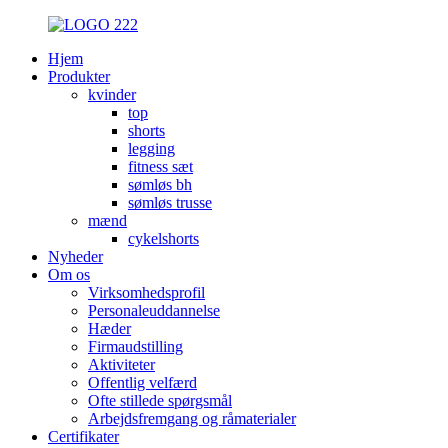
Hjem
Produkter
kvinder
top
shorts
legging
fitness sæt
sømløs bh
sømløs trusse
mænd
cykelshorts
Nyheder
Om os
Virksomhedsprofil
Personaleuddannelse
Hæder
Firmaudstilling
Aktiviteter
Offentlig velfærd
Ofte stillede spørgsmål
Arbejdsfremgang og råmaterialer
Certifikater