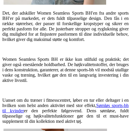
Det, der adskiller Women Seamless Sports BH'en fra andre sports
BH'er på markedet, er dets fuldt tilpasselige design. Den fås i en
række størrelser, der passer til forskellige kropstyper og sikrer en
perfekt pasform for alle. De justerbare stropper og ryglukning giver
dig mulighed for at finjustere pasformen til dine individuelle behov,
hvilket giver dig maksimal støtte og komfort.
Women Seamless Sports BH er ikke kun stilfuld og praktisk; det
giver også enestående holdbarhed. De højkvalitetsstoffer, der bruges
i dens konstruktion, garanterer, at denne sports-bh vil modstå utallige
vaske og træning, hvilket gør den til en langvarig investering i din
aktive livsstil.
Uanset om du træner i fitnesscentret, løber en tur eller deltager i en
hvilken som helst anden aktivitet med stor effekt,
Sømløs sports-bh
til kvinder
er den perfekte følgesvend. Dens sømløse, fuldt
tilpasselige og højkvalitetsfunktioner gør den til et must-have
supplement til din kollektion med aktivt tøj.